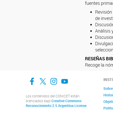
fuentes primar
Revisión 
de invest
Discusión
Análisis 
Discusio
Divulgac
seleccio
RESEÑAS BI
Recoge la nómi
facebook
twitter
Instagram
Canal de Youtube
INST
Sobre 
Histor
Los contenidos del CONICET están
licenciados bajo
Creative Commons
Objet
Reconocimiento 2.5 Argentina License
Políti