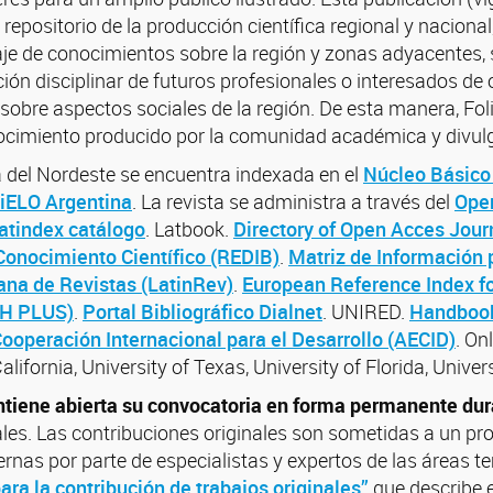
repositorio de la producción científica regional y naciona
aje de conocimientos sobre la región y zonas adyacentes,
ción disciplinar de futuros profesionales o interesados d
obre aspectos sociales de la región. De esta manera, Fol
nocimiento producido por la comunidad académica y divul
a del Nordeste se encuentra indexada en el
Núcleo Básico 
iELO Argentina
. La revista se administra a través del
Ope
atindex catálogo
. Latbook.
Directory of Open Acces Jour
Conocimiento Científico (REDIB)
.
Matriz de Información 
na de Revistas (LatinRev)
.
European Reference Index fo
IH PLUS)
.
Portal Bibliográfico Dialnet
. UNIRED.
Handbook
ooperación Internacional para el Desarrollo (AECID)
. On
alifornia, University of Texas, University of Florida, Univer
tiene abierta su convocatoria en forma permanente dur
es. Las contribuciones originales son sometidas a un pro
ernas por parte de especialistas y expertos de las áreas te
ra la contribución de trabajos originales”
que describe en