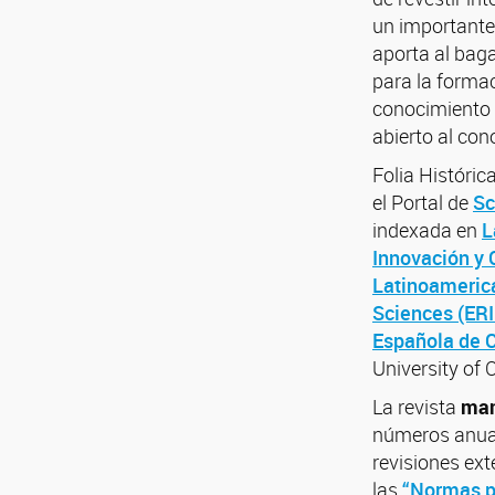
un importante 
aporta al bag
para la forma
conocimiento s
abierto al co
Folia Históric
el Portal de
Sc
indexada en
L
Innovación y 
Latinoamerica
Sciences (ER
Española de C
University of C
La revista
man
números anual
revisiones ext
las
“Normas pa