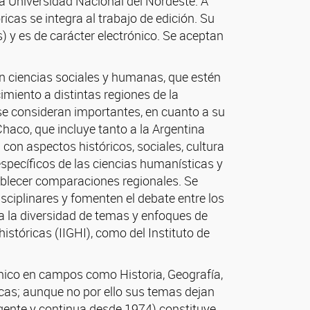
la Universidad Nacional del Nordeste. A
ricas se integra al trabajo de edición. Su
) y es de carácter electrónico. Se aceptan
 en ciencias sociales y humanas, que estén
miento a distintas regiones de la
se consideran importantes, en cuanto a su
Chaco, que incluye tanto a la Argentina
con aspectos históricos, sociales, cultura
específicos de las ciencias humanísticas y
tablecer comparaciones regionales. Se
sciplinares y fomenten el debate entre los
ja la diversidad de temas y enfoques de
históricas (IIGHI), como del Instituto de
émico en campos como Historia, Geografía,
icas; aunque no por ello sus temas dejan
vigente y continua desde 1974) constituye