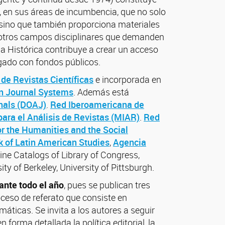
l, en sus áreas de incumbencia, que no solo
 sino que también proporciona materiales
e otros campos disciplinares que demanden
ia Histórica contribuye a crear un acceso
gado con fondos públicos.
de Revistas Científicas
e incorporada en
n Journal Systems
. Además está
nals (DOAJ)
.
Red Iberoamericana de
para el Análisis de Revistas (MIAR)
.
Red
r the Humanities and the Social
 of Latin American Studies
,
Agencia
line Catalogs of Library of Congress,
sity of Berkeley, University of Pittsburgh.
ante todo el año
, pues se publican tres
ceso de referato que consiste en
máticas. Se invita a los autores a seguir
 forma detallada la política editorial, la