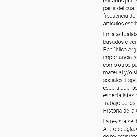
editados por e
partir del cua
frecuencia de 
artículos escr
En la actualid
basados o con
República Arg
importancia re
como otros paí
material y/o s
sociales. Espe
espera que los
especialistas 
trabajo de los
Historia de l
La revista se
Antropología, 
de revestir in