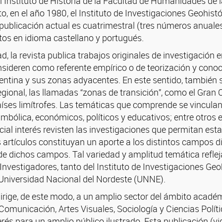
l Instituto de Historia de la Facultad de Humanidades de 
rto, en el año 1980, el Instituto de Investigaciones Geohistó
publicación actual es cuatrimestral (tres números anuales
itos en idioma castellano y portugués.
ad, la revista publica trabajos originales de investigación
sideren como referente empírico o de teorización y conoci
entina y sus zonas adyacentes. En este sentido, también 
gional, las llamadas “zonas de transición”, como el Gran 
ses limítrofes. Las temáticas que comprende se vinculan 
imbólica, económicos, políticos y educativos; entre otros 
cial interés revisten las investigaciones que permitan es
 artículos constituyan un aporte a los distintos campos di
de dichos campos. Tal variedad y amplitud temática refle
 Investigadores, tanto del Instituto de Investigaciones Geo
a Universidad Nacional del Nordeste (UNNE).
 dirige, de este modo, a un amplio sector del ámbito acad
Comunicación, Artes Visuales, Sociología y Ciencias Polít
terés para un amplio público ilustrado. Esta publicación (