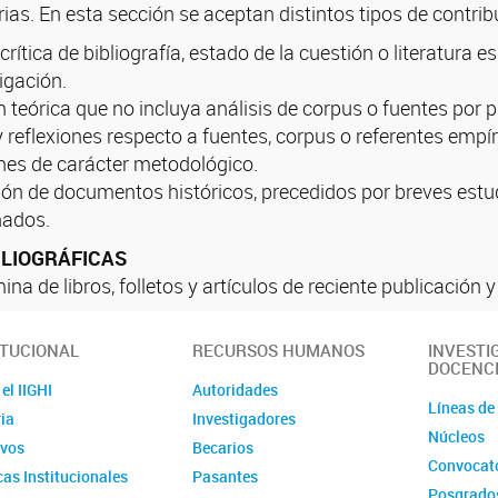
ias. En esta sección se aceptan distintos tipos de contrib
crítica de bibliografía, estado de la cuestión o literatur
igación.
 teórica que no incluya análisis de corpus o fuentes por p
y reflexiones respecto a fuentes, corpus o referentes empír
nes de carácter metodológico.
ión de documentos históricos, precedidos por breves estud
nados.
BLIOGRÁFICAS
na de libros, folletos y artículos de reciente publicación y 
ITUCIONAL
RECURSOS HUMANOS
INVESTI
DOCENC
el IIGHI
Autoridades
Líneas de
ia
Investigadores
Núcleos
ivos
Becarios
Convocato
cas Institucionales
Pasantes
Posgrado