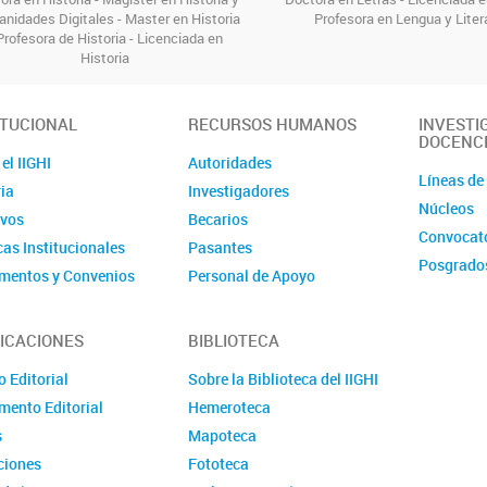
nidades Digitales - Master en Historia
Profesora en Lengua y Liter
Profesora de Historia - Licenciada en
Historia
ITUCIONAL
RECURSOS HUMANOS
INVESTI
DOCENC
el IIGHI
Autoridades
Líneas de
ia
Investigadores
Núcleos
ivos
Becarios
Convocato
cas Institucionales
Pasantes
Posgrado
mentos y Convenios
Personal de Apoyo
mentos
Personal Administrativo
ción
Comité de evaluación de
ICACIONES
BIBLIOTECA
CPA
cto
 Editorial
Sobre la Biblioteca del IIGHI
Convocatorias
mento Editorial
Hemeroteca
s
Mapoteca
ciones
Fototeca