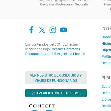
Geografía - Profesora en Geografía
Huma
- 
facebook
twitter
Instagram
Canal de Youtube
INST
Sobre 
Histor
Los contenidos del CONICET están
licenciados bajo
Creative Commons
Objet
Reconocimiento 2.5 Argentina License
Políti
Regla
Docu
VER REGISTRO DE OBSEQUIOS Y
Ubica
PUBL
VIAJES DE FUNCIONARIOS
Conta
Equipo
Regla
VER VERIFICADOR DE RECIBOS
Libro
Reedi