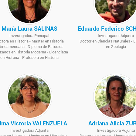
María Laura SALINAS
Eduardo Federico SC
Investigadora Principal
Investigador Adjunto
ctora en Historia - Master en Historia
Doctor en Ciencias Naturales - 
tinoamericana - Diploma de Estudios
en Zoología
ados en Historia Moderna - Licenciada
en Historia - Profesora en Historia
tima Victoria VALENZUELA
Adriana Alicia ZU
Investigadora Adjunta
Investigadora Adjunta
ora en Historia - Magíster en Historia y
Doctora en Letras - Licenciada e