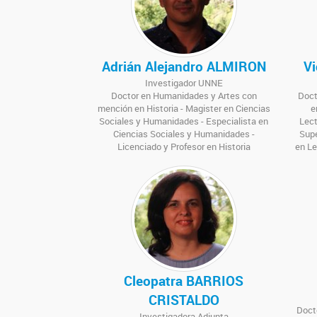
Adrián Alejandro ALMIRON
V
Investigador UNNE
Doctor en Humanidades y Artes con
Doct
mención en Historia - Magister en Ciencias
e
Sociales y Humanidades - Especialista en
Lect
Ciencias Sociales y Humanidades -
Supe
Licenciado y Profesor en Historia
en Le
Cleopatra BARRIOS
CRISTALDO
Docto
Investigadora Adjunta