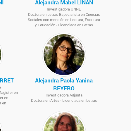
NI
Alejandra Mabel LIÑÁN
Investigadora UNNE
Doctora en Letras Especialista en Ciencias
Sociales con mención en Lectura, Escritura
y Educación - Licenciada en Letras
ERRET
Alejandra Paola Yanina
e
REYERO
Magíster en
Investigadora Adjunta
er en
Doctora en Artes - Licenciada en Letras
a en