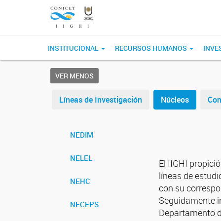
INSTITUCIONAL
RECURSOS HUMANOS
INVE
VER MENOS
Líneas de Investigación
Núcleos
Con
NEDIM
NELEL
El IIGHI propici
líneas de estudi
NEHC
con su correspo
Seguidamente in
NECEPS
Departamento de