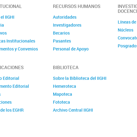
ITUCIONAL
RECURSOS HUMANOS
INVESTI
DOCENC
el IIGHI
Autoridades
Líneas de
ia
Investigadores
Núcleos
ivos
Becarios
Convocato
cas Institucionales
Pasantes
Posgrado
mentos y Convenios
Personal de Apoyo
mentos
Personal Administrativo
ción
Comité de evaluación de
ICACIONES
BIBLIOTECA
CPA
cto
 Editorial
Sobre la Biblioteca del IIGHI
Convocatorias
mento Editorial
Hemeroteca
s
Mapoteca
ciones
Fototeca
 de los EGHR
Archivo Central IIGHI
caciones periódicas
Sitios de interés
 publicaciones