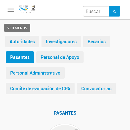
Toggle
navigation
VER MENOS
Autoridades
Investigadores
Becarios
Pasantes
Personal de Apoyo
Personal Administrativo
Comité de evaluación de CPA
Convocatorias
PASANTES