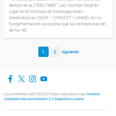
democracia (1930-1989)”. Las mismas tendrán
lugar en el Instituto de Investigaciones
Geohistoricas (IIGHI – CONICET / UNNE). En su
fundamentación se expone que la conmemoración
de los 40...
Navegador de artículos
1
2
siguiente
facebook
twitter
Instagram
Canal de Youtube
Los contenidos del CONICET están licenciados bajo
Creative
Commons Reconocimiento 2.5 Argentina License