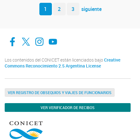
Navegador de artículos
1
2
3
siguiente
facebook
twitter
Instagram
Canal de Youtube
Los contenidos del CONICET están licenciados bajo
Creative
Commons Reconocimiento 2.5 Argentina License
VER REGISTRO DE OBSEQUIOS Y VIAJES DE FUNCIONARIOS
VER VERIFICADOR DE RECIBOS