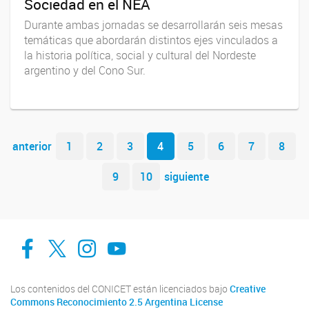
Sociedad en el NEA
Durante ambas jornadas se desarrollarán seis mesas
temáticas que abordarán distintos ejes vinculados a
la historia política, social y cultural del Nordeste
argentino y del Cono Sur.
Navegador de artículos
anterior
1
2
3
4
5
6
7
8
9
10
siguiente
facebook
twitter
Instagram
Canal de Youtube
Los contenidos del CONICET están licenciados bajo
Creative
Commons Reconocimiento 2.5 Argentina License