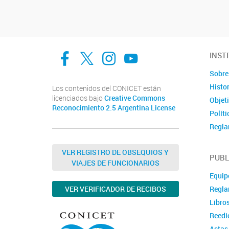
Navegador de artículos
facebook
twitter
Instagram
Canal de Youtube
INST
Sobre 
Histor
Los contenidos del CONICET están
licenciados bajo
Creative Commons
Objet
Reconocimiento 2.5 Argentina License
Políti
Regla
Docu
VER REGISTRO DE OBSEQUIOS Y
Ubica
PUBL
VIAJES DE FUNCIONARIOS
Conta
Equipo
Regla
VER VERIFICADOR DE RECIBOS
Libro
Reedi
Actas