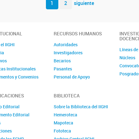
1
2
siguiente
ITUCIONAL
RECURSOS HUMANOS
INVESTI
DOCENC
el IIGHI
Autoridades
Líneas de
ia
Investigadores
Núcleos
ivos
Becarios
Convocato
cas Institucionales
Pasantes
Posgrado
mentos y Convenios
Personal de Apoyo
mentos
Personal Administrativo
ción
Comité de evaluación de
ICACIONES
BIBLIOTECA
CPA
cto
 Editorial
Sobre la Biblioteca del IIGHI
Convocatorias
mento Editorial
Hemeroteca
s
Mapoteca
ciones
Fototeca
 de los EGHR
Archivo Central IIGHI