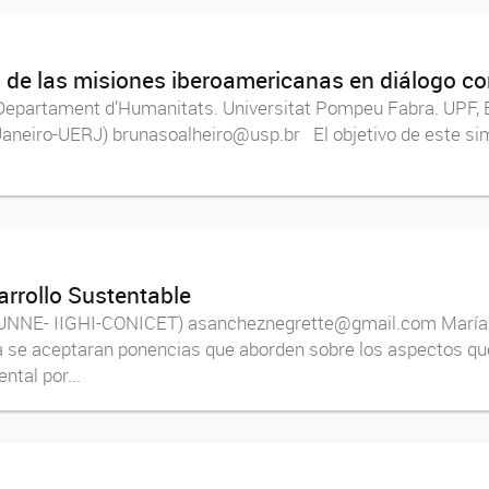
 de las misiones iberoamericanas en diálogo co
(Departament d’Humanitats. Universitat Pompeu Fabra. UPF, 
Janeiro-UERJ) brunasoalheiro@usp.br El objetivo de este simp
arrollo Sustentable
UNNE- IIGHI-CONICET) asancheznegrette@gmail.com María V
e aceptaran ponencias que aborden sobre los aspectos que 
ntal por...