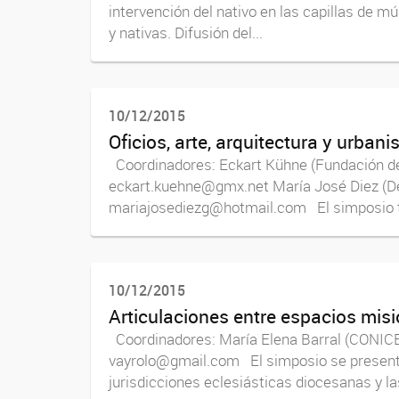
intervención del nativo en las capillas de m
y nativas. Difusión del...
10/12/2015
Oficios, arte, arquitectura y urban
Coordinadores: Eckart Kühne (Fundación de 
eckart.kuehne@gmx.net María José Diez (De
mariajosediezg@hotmail.com El simposio tra
10/12/2015
Articulaciones entre espacios misio
Coordinadores: María Elena Barral (CONI
vayrolo@gmail.com El simposio se presenta c
jurisdicciones eclesiásticas diocesanas y las