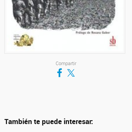
Compartir
Compartir en Facebook
Compartir en Twitter
También te puede interesar: