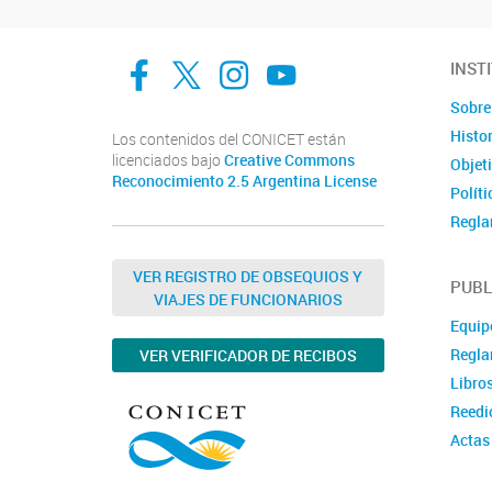
facebook
twitter
Instagram
Canal de Youtube
INST
Sobre 
Histor
Los contenidos del CONICET están
licenciados bajo
Creative Commons
Objet
Reconocimiento 2.5 Argentina License
Políti
Regla
Docu
VER REGISTRO DE OBSEQUIOS Y
Ubica
PUBL
VIAJES DE FUNCIONARIOS
Conta
Equipo
Regla
VER VERIFICADOR DE RECIBOS
Libro
Reedi
Actas
Publi