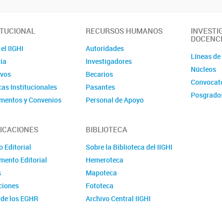
ITUCIONAL
RECURSOS HUMANOS
INVESTI
DOCENC
el IIGHI
Autoridades
Líneas de
ia
Investigadores
Núcleos
ivos
Becarios
Convocato
cas Institucionales
Pasantes
Posgrado
mentos y Convenios
Personal de Apoyo
mentos
Personal Administrativo
ción
Comité de evaluación de
ICACIONES
BIBLIOTECA
CPA
cto
 Editorial
Sobre la Biblioteca del IIGHI
Convocatorias
mento Editorial
Hemeroteca
s
Mapoteca
ciones
Fototeca
 de los EGHR
Archivo Central IIGHI
caciones periódicas
Sitios de interés