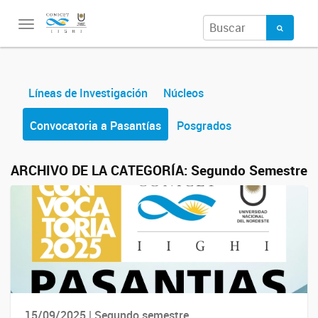
Toggle
navigation
Líneas de Investigación
Núcleos
Convocatoria a Pasantías
Posgrados
ARCHIVO DE LA CATEGORÍA:
Segundo Semestre
15/09/2025 | Segundo semestre