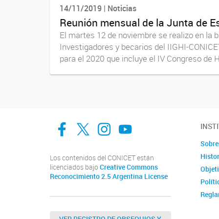
14/11/2019 | Noticias
Reunión mensual de la Junta de Est
El martes 12 de noviembre se realizo en la b
Investigadores y becarios del IIGHI-CONIC
para el 2020 que incluye el IV Congreso de Hi
facebook
twitter
Instagram
Canal de Youtube
INST
Sobre 
Histor
Los contenidos del CONICET están
licenciados bajo
Creative Commons
Objet
Reconocimiento 2.5 Argentina License
Políti
Regla
Docu
VER REGISTRO DE OBSEQUIOS Y