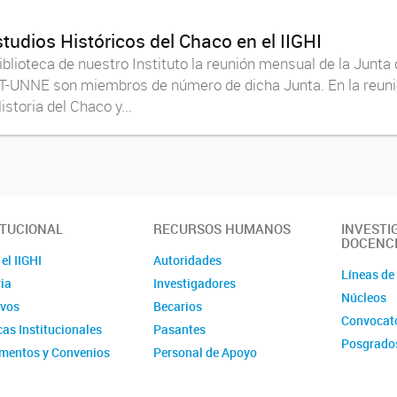
udios Históricos del Chaco en el IIGHI
iblioteca de nuestro Instituto la reunión mensual de la Junta
ET-UNNE son miembros de número de dicha Junta. En la reuni
storia del Chaco y...
ITUCIONAL
RECURSOS HUMANOS
INVESTI
DOCENC
el IIGHI
Autoridades
Líneas de
ia
Investigadores
Núcleos
ivos
Becarios
Convocato
cas Institucionales
Pasantes
Posgrado
mentos y Convenios
Personal de Apoyo
mentos
Personal Administrativo