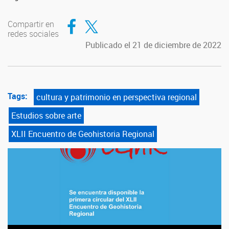
Compartir en Facebook
Compartir en Twitter
Compartir en
redes sociales
Publicado el 21 de diciembre de 2022
Tags:
cultura y patrimonio en perspectiva regional
Estudios sobre arte
XLII Encuentro de Geohistoria Regional