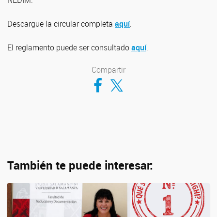
NEDIM.
Descargue la circular completa
aquí
.
El reglamento puede ser consultado
aquí
.
Compartir
Compartir en Facebook
Compartir en Twitter
También te puede interesar: