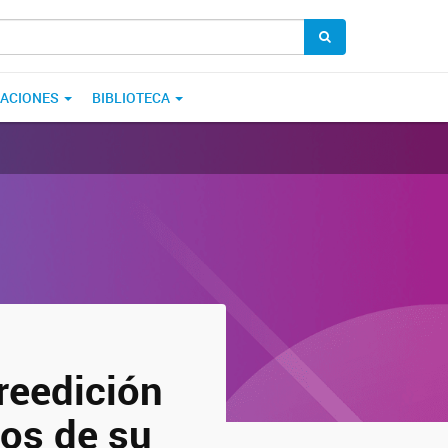
CACIONES
BIBLIOTECA
 reedición
hos de su