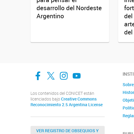
desarrollo del Nordeste
for
Argentino
del
art
del
facebook
twitter
Instagram
Canal de Youtube
INST
Sobre 
Histor
Los contenidos del CONICET están
licenciados bajo
Creative Commons
Objet
Reconocimiento 2.5 Argentina License
Políti
Regla
Docu
VER REGISTRO DE OBSEQUIOS Y
Ubica
PUBL