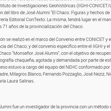
nstituto de Investigaciones Geohistóricas (IIGHI-CONICET/
n del libro de José Alumni "El Chaco. Figuras y hechos de
brería Editorial ConTexto. La misma, tendrá lugar en el mar
s 71 años de la provincialización del Chaco.
ción se realizó en el marco del Convenio entre CONICET y el
cia del Chaco; y del convenio específico entre el IIGHI y el
 Chaco "Monseñor José Alumni", con el objetivo de recupe
oriografía chaqueña, agotada y demandada por parte de es
oceso estuvo a cargo del equipo del NEHC conformado por
dre, Milagros Blanco, Fernando Pozzaglio, José Neziz, Ni
ría Laura Salinas.
lumni fue un investigador de la provincia con un método 