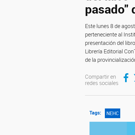
pasado" 
Este lunes 8 de agost
perteneciente al Ins
presentación del libr
Librería Editorial Co
de la provincializaci
Compar
C
Compartir en
redes sociales
Tags:
NEHC