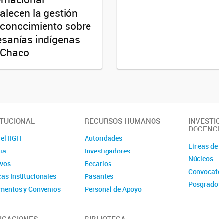
talecen la gestión
 conocimiento sobre
esanías indígenas
 Chaco
ITUCIONAL
RECURSOS HUMANOS
INVESTI
DOCENC
el IIGHI
Autoridades
Líneas de
ia
Investigadores
Núcleos
ivos
Becarios
Convocato
cas Institucionales
Pasantes
Posgrado
mentos y Convenios
Personal de Apoyo
mentos
Personal Administrativo
ción
Comité de evaluación de
ICACIONES
BIBLIOTECA