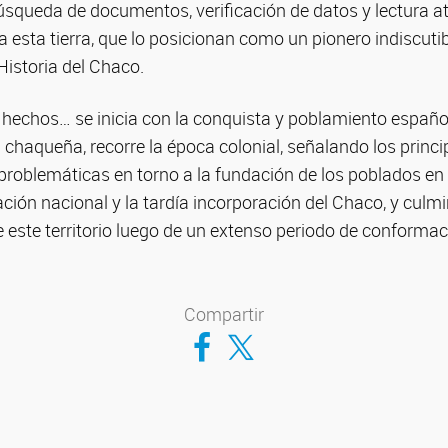
úsqueda de documentos, verificación de datos y lectura a
a esta tierra, que lo posicionan como un pionero indiscutib
Historia del Chaco.
 hechos… se inicia con la conquista y poblamiento españo
chaqueña, recorre la época colonial, señalando los princi
roblemáticas en torno a la fundación de los poblados en e
ción nacional y la tardía incorporación del Chaco, y culmi
e este territorio luego de un extenso periodo de conformaci
Compartir
Compartir en Facebook
Compartir en Twitter