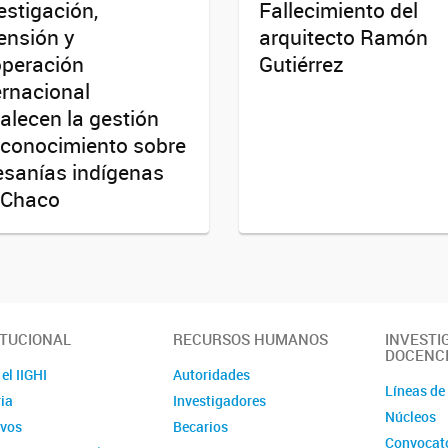
estigación,
Fallecimiento del
ensión y
arquitecto Ramón
peración
Gutiérrez
ernacional
talecen la gestión
 conocimiento sobre
esanías indígenas
 Chaco
ITUCIONAL
RECURSOS HUMANOS
INVESTI
DOCENC
el IIGHI
Autoridades
Líneas de
ia
Investigadores
Núcleos
ivos
Becarios
Convocato