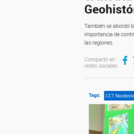
Geohistó
También se abordó la 
importancia de conti
las regiones.
Compar
C
Compartir en
redes sociales
Tags:
CCT Nordest