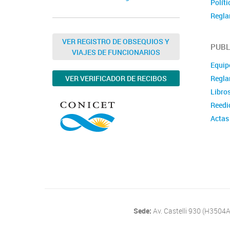
Políti
Regla
Docu
VER REGISTRO DE OBSEQUIOS Y
Ubica
PUBL
VIAJES DE FUNCIONARIOS
Conta
Equipo
Regla
VER VERIFICADOR DE RECIBOS
Libro
Reedi
Actas
Publi
Tesis
Otras
Sede:
Av. Castelli 930 (H3504A