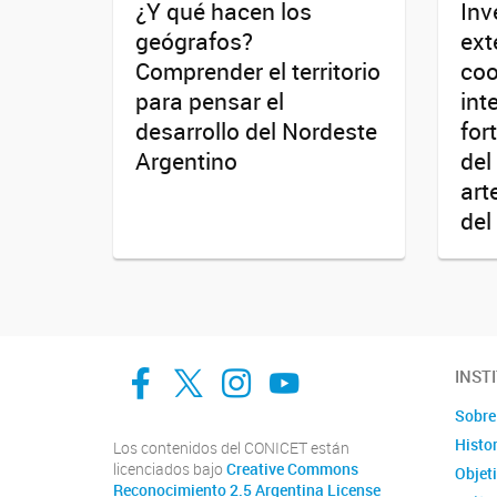
¿Y qué hacen los
Inv
geógrafos?
ext
Comprender el territorio
coo
para pensar el
int
desarrollo del Nordeste
for
Argentino
del
art
del
facebook
twitter
Instagram
Canal de Youtube
INST
Sobre 
Histor
Los contenidos del CONICET están
licenciados bajo
Creative Commons
Objet
Reconocimiento 2.5 Argentina License