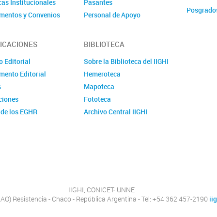
cas Institucionales
Pasantes
Posgrado
mentos y Convenios
Personal de Apoyo
mentos
Personal Administrativo
ción
Comité de evaluación de
ICACIONES
BIBLIOTECA
CPA
cto
 Editorial
Sobre la Biblioteca del IIGHI
Convocatorias
mento Editorial
Hemeroteca
s
Mapoteca
ciones
Fototeca
 de los EGHR
Archivo Central IIGHI
caciones periódicas
Sitios de interés
 publicaciones
IIGHI, CONICET- UNNE
AO) Resistencia - Chaco - República Argentina - Tel: +54 362 457-2190
ii