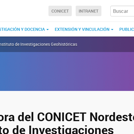
CONICET
INTRANET
STIGACIÓN Y DOCENCIA
EXTENSIÓN Y VINCULACIÓN
PUBLI
Instituto de Investigaciones Geohistóricas
tora del CONICET Nordeste
uto de Investigaciones