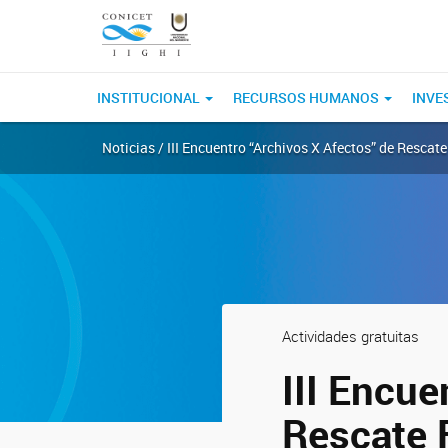
INSTITUCIONAL
RECURSOS HUMANOS
INVE
Noticias / III Encuentro “Archivos X Afectos” de Rescate
Actividades gratuitas
III Encue
Rescate 