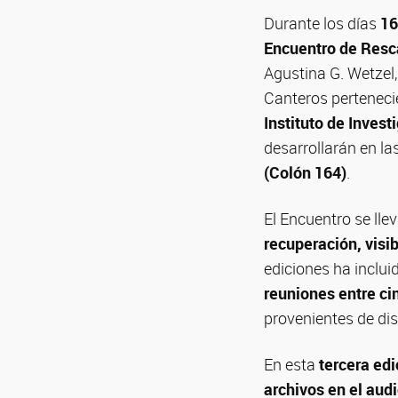
Durante los días
16
Encuentro de Resca
Agustina G. Wetzel
Canteros perteneci
Instituto de Inves
desarrollarán en la
(Colón 164)
.
El Encuentro se lle
recuperación, visi
ediciones ha inclu
reuniones entre c
provenientes de dist
En esta
tercera edi
archivos en el aud