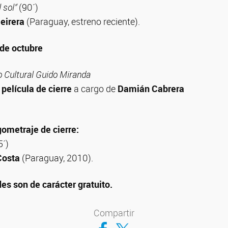
 sol”
(90´)
eirera
(Paraguay, estreno reciente).
 de octubre
 Cultural Guido Miranda
película de cierre
a cargo de
Damián Cabrera
gometraje de cierre:
5´)
Costa
(Paraguay, 2010).
es son de carácter gratuito.
Compartir
Compartir en Facebook
Compartir en Twitter