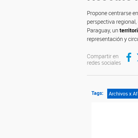
Propone centrarse en
perspectiva regional,
Paraguay, un
territo
representación y circ
Compar
C
Compartir en
redes sociales
Tags:
Archivos x A