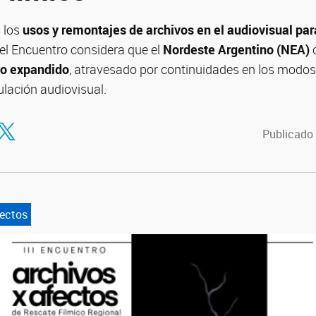
 los
usos y remontajes de archivos en el audiovisual pa
 el Encuentro considera que el
Nordeste Argentino (NEA)
c
rio expandido
, atravesado por continuidades en los modos
ulación audiovisual.
tir en Facebook
ompartir en Twitter
Publicado 
fectos