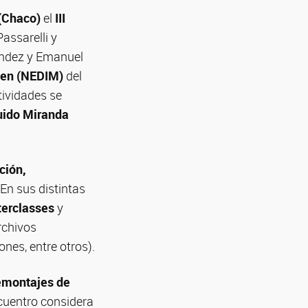
(Chaco)
el
III
assarelli y
ández y Emanuel
gen (NEDIM)
del
tividades se
uido Miranda
ción,
 En sus distintas
terclasses
y
rchivos
ones, entre otros).
emontajes de
ncuentro considera