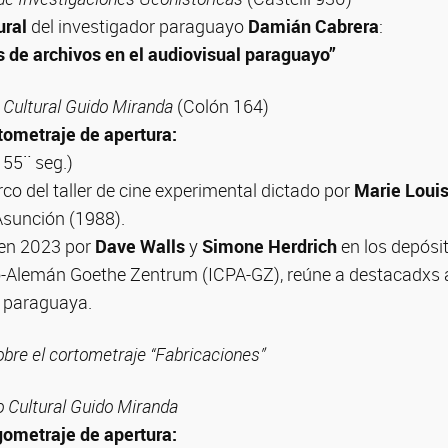
ural
del investigador paraguayo
Damián Cabrera
:
 de archivos en el audiovisual paraguayo”
Cultural Guido Miranda
(Colón 164)
tometraje de apertura:
 55¨ seg.)
co del taller de cine experimental dictado por
Marie Loui
Asunción (1988).
 en 2023 por
Dave Walls
y
Simone Herdrich
en los depósit
-Alemán Goethe Zentrum (ICPA-GZ), reúne a destacadxs ar
 paraguaya.
obre el cortometraje “Fabricaciones”
 Cultural Guido Miranda
gometraje de apertura: