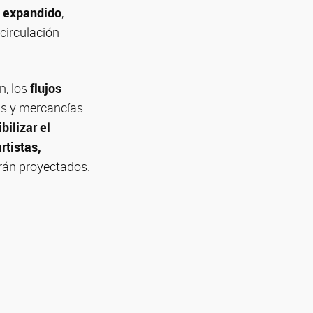
io expandido
,
circulación
n, los
flujos
ias y mercancías—
ibilizar el
rtistas,
erán proyectados.