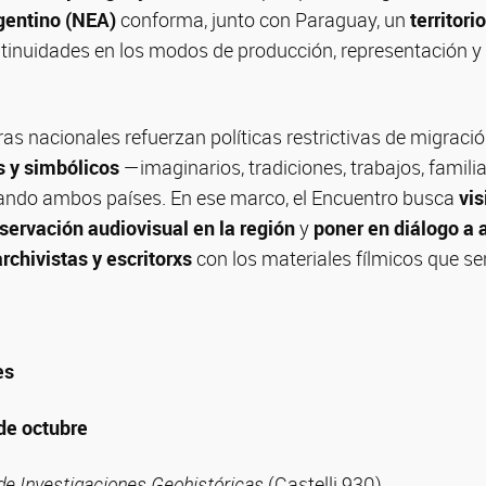
gentino (NEA)
conforma, junto con Paraguay, un
territor
tinuidades en los modos de producción, representación y 
ras nacionales refuerzan políticas restrictivas de migració
s y simbólicos
—imaginarios, tradiciones, trabajos, famil
ando ambos países. En ese marco, el Encuentro busca
vis
servación audiovisual en la región
y
poner en diálogo a a
rchivistas y escritorxs
con los materiales fílmicos que s
es
de octubre
 de Investigaciones Geohistóricas
(Castelli 930)