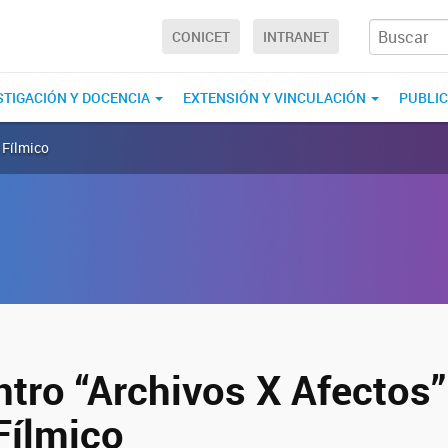
CONICET
INTRANET
STIGACIÓN Y DOCENCIA
EXTENSIÓN Y VINCULACIÓN
PUBLI
 Fílmico
ntro “Archivos X Afectos”
Fílmico