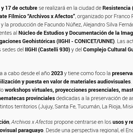
 y 17 de octubre
se realizará en la ciudad de
Resistencia 
te Fílmico “Archivos x Afectos”
, organizado por Franco P
, y la producción de Facundo Núñez, Alejandro Silva Fern
entes al
Núcleo de Estudios y Documentación de la Ima
tigaciones Geohistóricas (IIGHI - CONICET/UNNE)
. Las ac
s sedes del
IIGHI (Castelli 930)
y del
Complejo Cultural G
va a cabo desde el año
2023
y tiene como foco la
preserva
bilización y puesta en valor de materiales audiovisuales
.
ido
workshops virtuales, proyecciones presenciales, mas
inematecas provinciales
dedicadas a la preservación de a
intos territorios (Jujuy, Santa Fe, Tucumán, La Rioja, Misi
ción
,
Archivos x Afectos
propone centrarse en los
usos y r
iovisual paraguayo
. Desde una perspectiva regional, el E